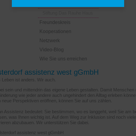
seniorTrainerin Hamburg
Stiftung Das Rauhe Haus
Freundeskreis
Kooperationen
Netzwerk
Video-Blog
Wie Sie uns erreichen
sterdorf assistenz west gGmbH
 Leben ist anders. Wir auch.
ei sein und mittendrin das eigene Leben gestalten. Damit Menschen 
inderung wie jeder andere auch ungehindert den Alltag erleben könn
h neue Perspektiven eröffnen, können Sie auf uns zählen.
n Assistenz bedeutet: Sie bestimmen, wo es langgeht, weil Sie am b
sen, was Ihnen wichtig ist. Auf dem Weg zur Inklusion sind noch viele
rieren abzubauen. Wir unterstützen Sie dabei.