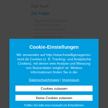
Das Team
Die Träger
Allgemeine Deutsche
Schiffszimmerer-
Genossenschaft eG
alsterarbeit GmbH
alsterdorf assistenz ost
Cookie-Einstellungen
gGmbH
Wir verwenden auf http://www.freiwilligenagentur-
alsterdorf assistenz west
nord.de Cookies (z. B. Tracking- und Analytische
gGmbH
Cookies), mit denen eine Analyse und Messung
von Nutzerdaten möglich ist. Weitere
F&W Fördern und Wohnen
Informationen finden Sie in der
AöR
Köster-Stiftung
Datenschutzhinweis
|
Impressum
Leben mit Behinderung
Hamburg
Sozialeinrichtungen gGmbH
Seniorenbüro Hamburg e.V.
Treffen Sie bitte eine Auswahl um fortzufahren.